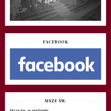
FACEBOOK
MSZE ŚW.
Msze św. w niedzielę: