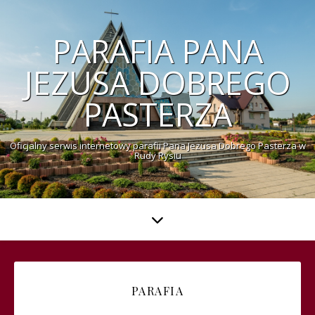
PARAFIA PANA
JEZUSA DOBREGO
PASTERZA
Oficjalny serwis internetowy parafii Pana Jezusa Dobrego Pasterza w
Rudy Rysiu
PARAFIA